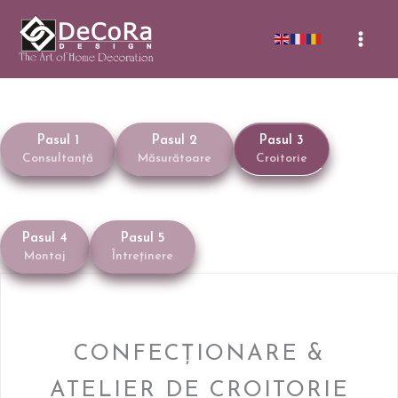
Skip
to
Mai
content
Men
Pasul 1
Pasul 2
Pasul 3
Consultanță
Măsurătoare
Croitorie
Pasul 4
Pasul 5
Montaj
Întreținere
CONFECȚIONARE &
ATELIER DE CROITORIE