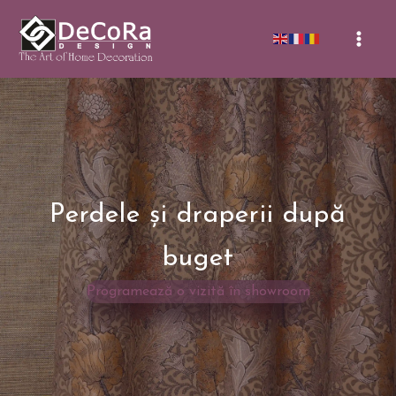
Skip
to
Mai
content
Men
Perdele și draperii după
buget
Programează o vizită în showroom