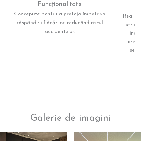
Funcționalitate
Concepute pentru a proteja împotriva
Realiza
răspândirii flăcărilor, reducând riscul
strict
accidentelor.
ince
crear
sent
Galerie de imagini