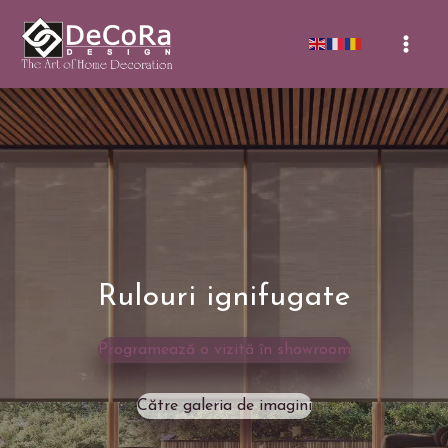
Skip
to
Mai
content
Men
Rulouri ignifugate
Programează o vizită în showroom
Către galeria de imagini