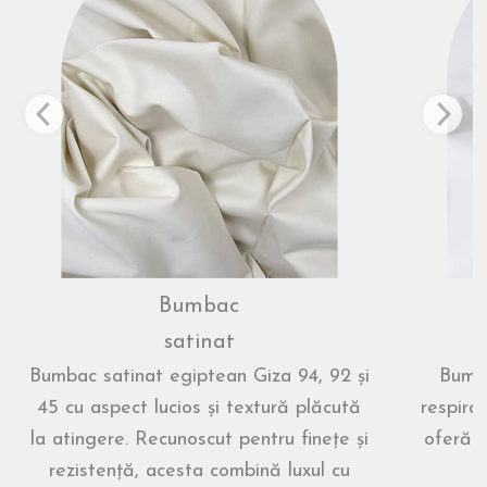
Bumbac
satinat
Bumbac satinat egiptean Giza 94, 92 și
Bumba
45 cu aspect lucios și textură plăcută
respira
la atingere. Recunoscut pentru finețe și
oferă u
rezistență, acesta combină luxul cu