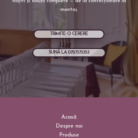
noștri și soluții complete — de la confecționare la
montaj.
TRIMITE O CERERE
SUNĂ LA 0727373353
Acasă
Despre noi
Produse