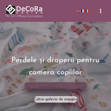
Skip
to
Mai
content
Men
Perdele și draperii pentru
camera copiilor
Programează o vizită în showroom
Către galeria de imagini