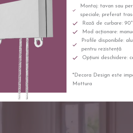
Montaj: tavan sau pere
speciale; preferat tras
Rază de curbare: 90° 
Mod acționare: manua
Profile disponibile: a
pentru rezistență
Opțiuni deschidere: ce
*Decora Design este impo
Mottura