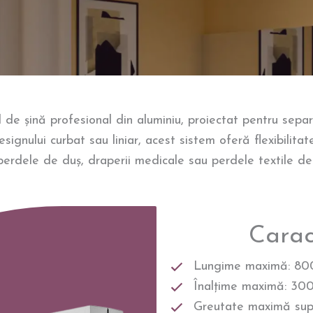
șină profesional din aluminiu, proiectat pentru separare
designului curbat sau liniar, acest sistem oferă flexibilit
perdele de duș, draperii medicale sau perdele textile de i
Caract
Lungime maximă: 80
Înalțime maximă: 30
Greutate maximă supo