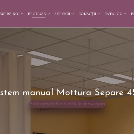
ESPRE NOI
PRODUSE
SERVICII
COLECȚII
CATALOG
P
istem manual Mottura Separe 4
Programează o vizită în showroom