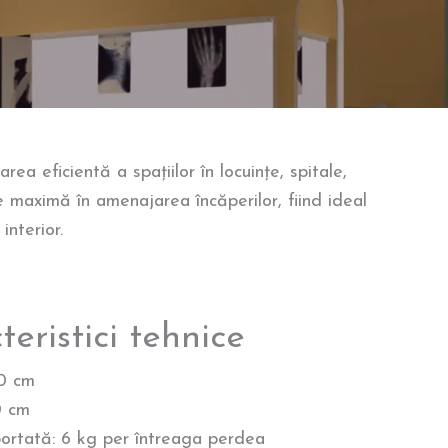
a eficientă a spațiilor în locuințe, spitale,
ate maximă în amenajarea încăperilor, fiind ideal
nterior.
eristici tehnice
0 cm
0 cm
rtată: 6 kg per întreaga perdea