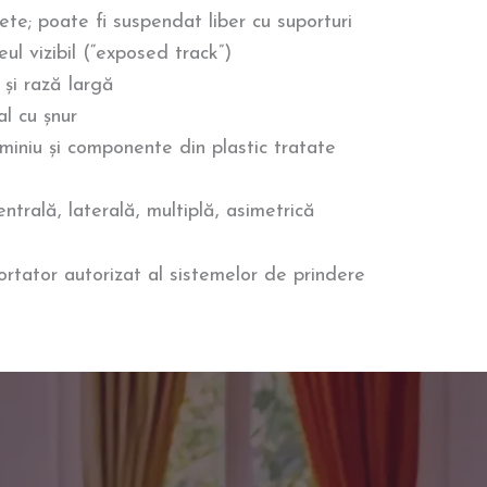
te; poate fi suspendat liber cu suporturi
eul vizibil (“exposed track”)
și rază largă
l cu șnur
luminiu și componente din plastic tratate
ntrală, laterală, multiplă, asimetrică
rtator autorizat al sistemelor de prindere