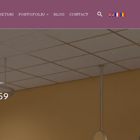
Search
REȚURI
PORTOFOLIU
BLOG
CONTACT
59