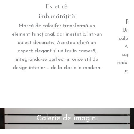
Estetică
îmbunătățită
pe
Mască de calorifer transformă un
Un av
element funcțional, dar inestetic, într-un
calorif
obiect decorativ. Acestea oferă un
Aces
aspect elegant și unitar în cameră,
supra
integrându-se perfect în orice stil de
reducân
design interior – de la clasic la modern.
mai 
Galerie de imagini