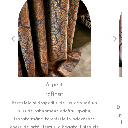
Aspect
rafinat
Perdelele și draperiile de lux adaugă un
Dinco
plus de rafinament oricărui spațiu,
perd
transformând ferestrele în adevărate
ben
opere de artă. Texturile bogate, finisajele