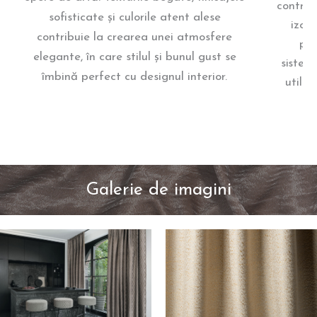
control
sofisticate și culorile atent alese
izole
contribuie la crearea unei atmosfere
pre
elegante, în care stilul și bunul gust se
sistem
îmbină perfect cu designul interior.
utiliz
Galerie de imagini