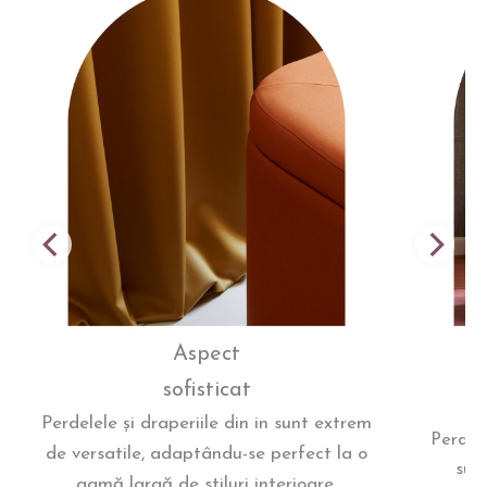
Aspect
sofisticat
Perdelele și draperiile din in sunt extrem
Perdel
de versatile, adaptându-se perfect la o
sun
gamă largă de stiluri interioare.