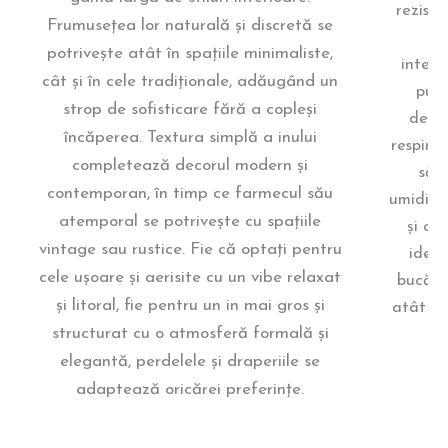
reziste
Frumusețea lor naturală și discretă se
cu
potrivește atât în spațiile minimaliste,
integr
cât și în cele tradiționale, adăugând un
puți
strop de sofisticare fără a copleși
decol
încăperea. Textura simplă a inului
respirab
completează decorul modern și
să c
contemporan, în timp ce farmecul său
umidita
atemporal se potrivește cu spațiile
și ci
vintage sau rustice. Fie că optați pentru
ideal
cele ușoare și aerisite cu un vibe relaxat
bucătăr
și litoral, fie pentru un in mai gros și
atât st
structurat cu o atmosferă formală și
elegantă, perdelele și draperiile se
adaptează oricărei preferințe.