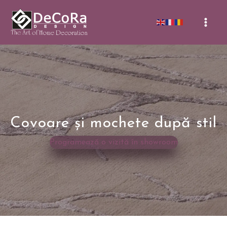
Skip
to
Mai
content
Men
Covoare și mochete după stil
Programează o vizită în showroom