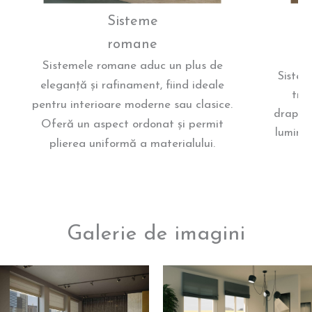
Sisteme
romane
Sistemele romane aduc un plus de
Sistem
eleganță și rafinament, fiind ideale
trep
pentru interioare moderne sau clasice.
draperi
Oferă un aspect ordonat și permit
luminii
plierea uniformă a materialului.
Galerie de imagini