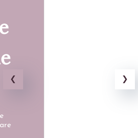
Covoare din
lână
La Decora Design am ales să colaborăm cu furnizori care
reușesc să îmbine măiestria și experiența cu expresivitatea
modernă.
Colectia noastră de covoare din lână este atent aleasă
atât pentru a se potrivi unui decor modern sau minimalist,
cât și unui stil tradițional.
Programează o întâlnire cu experții noștri