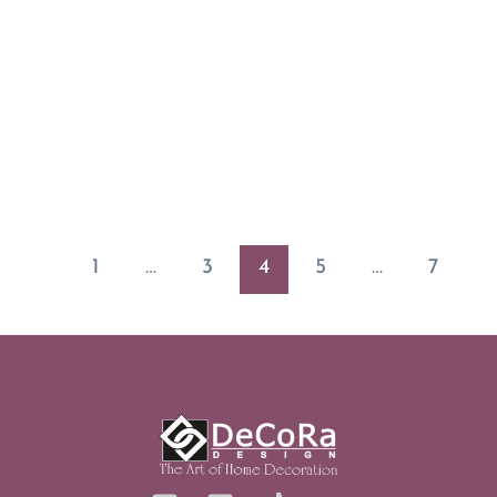
1
…
3
4
5
…
7