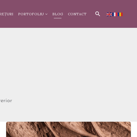
Search
REȚURI
PORTOFOLIU
BLOG
CONTACT
terior