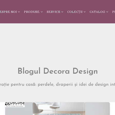
ESPRE NOI
PRODUSE
SERVICII
COLECȚII
CATALOG
P
Blogul Decora Design
rație pentru casă: perdele, draperii și idei de design in