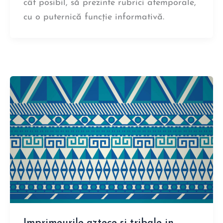
cât posibil, să prezinte rubrici atemporale,
cu o puternică funcție informativă.
Imprimeurile aztece si tribale in